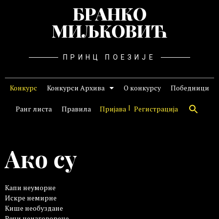
БРАНКО
МИЉКОВИЋ
ПРИНЦ ПОЕЗИЈЕ
Конкурс
Конкурси Архива
О конкурсу
Победници
Ранг листа
Правила
Пријава
Регистрација
Ако су
Капи неуморне
Искре немирне
Кише необуздане
Речи неизговорене