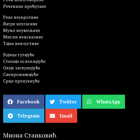
Реченице прећутане
Реке неукротиве
Ватре неугасиве
Муње неумољиве
Мисли неисказиве
Тајне неизустиве
Бујице гутајуће
Стихије ослепљујуће
Олује заглушујуће
Свепрожимајуће
Срце препукнуће
Facebook
Twitter
WhatsApp
Telegram
Email
Миона Станковић