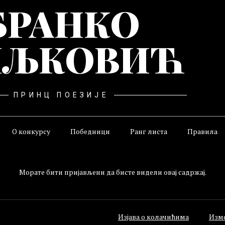
БРАНКО
ЉКОВИЋ
ПРИНЦ ПОЕЗИЈЕ
О конкурсу
Победници
Ранг листа
Правила
Морате бити пријављени да бисте видели овај садржај.
Изјава о колачићима
Изм