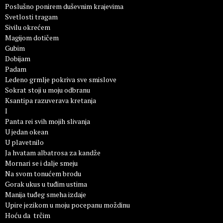
Poslušno ponirem duševnim krajevima
Svetlosti tragam
Sivilu okrećem
Magijom dotičem
Gubim
Dobijam
Padam
Ledeno grmlje pokriva sve smislove
Sokrat stoji u moju odbranu
Ksantipa razuverava kretanja
I
Panta rei svih mojih slivanja
U jedan okean
U plavetnilo
Ja hvatam albatrosa za kandže
Mornari se i dalje smeju
Na svom tonućem brodu
Gorak ukus u tuđim ustima
Manija tuđeg smeha izdaje
Upire jezikom u moju pocepanu moždinu
Hoću da trčim