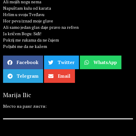
Ali mojih nogu nema
Napuštam kulu od karata
Hrlim u svoju Tvrđavu
Hor peva iznad moje glave
Ali samo jedan glas daje pravo na refren
Ja kričem Bogu: Siđi!
Pokrij me rukama da ne čujem
Poljubi me da ne kažem
Facebook
Twitter
WhatsApp
Telegram
Email
Marija Ilic
Место на ранг листи: